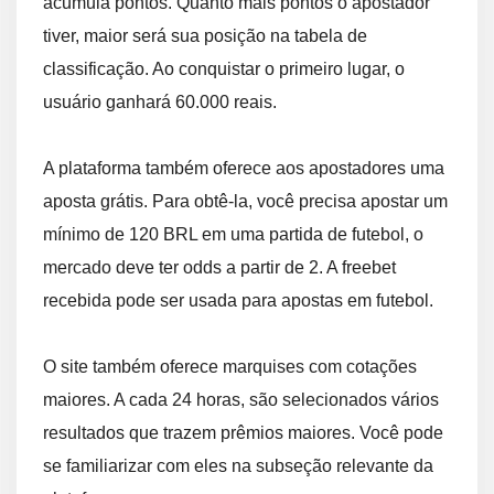
acumula pontos. Quanto mais pontos o apostador
tiver, maior será sua posição na tabela de
classificação. Ao conquistar o primeiro lugar, o
usuário ganhará 60.000 reais.
A plataforma também oferece aos apostadores uma
aposta grátis. Para obtê-la, você precisa apostar um
mínimo de 120 BRL em uma partida de futebol, o
mercado deve ter odds a partir de 2. A freebet
recebida pode ser usada para apostas em futebol.
O site também oferece marquises com cotações
maiores. A cada 24 horas, são selecionados vários
resultados que trazem prêmios maiores. Você pode
se familiarizar com eles na subseção relevante da