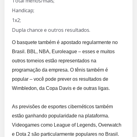
Total menos/mais;
Handicap;
1х2;
Dupla chance e outros resultados.
O basquete também é apostado regularmente no
Brasil. BBL, NBA, Euroleague – esses e muitos
outros torneios estão representados na
programação da empresa. O tênis também é
popular – você pode prever os resultados de
Wimbledon, da Copa Davis e de outras ligas.
As previsões de esportes cibernéticos também
estão ganhando popularidade na plataforma.
Videogames como League of Legends, Overwatch
e Dota 2 são particularmente populares no Brasil.