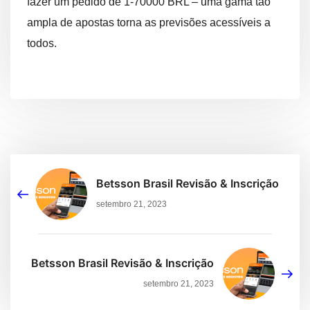
fazer um pedido de 1-70000 BRL – uma gama tão
ampla de apostas torna as previsões acessíveis a
todos.
Betsson Brasil Revisão & Inscrição
setembro 21, 2023
Betsson Brasil Revisão & Inscrição
setembro 21, 2023