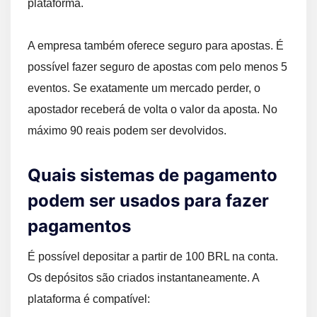
plataforma.
A empresa também oferece seguro para apostas. É
possível fazer seguro de apostas com pelo menos 5
eventos. Se exatamente um mercado perder, o
apostador receberá de volta o valor da aposta. No
máximo 90 reais podem ser devolvidos.
Quais sistemas de pagamento
podem ser usados para fazer
pagamentos
É possível depositar a partir de 100 BRL na conta.
Os depósitos são criados instantaneamente. A
plataforma é compatível: