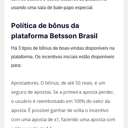
usando uma sala de bate-papo especial.
Política de bônus da
plataforma Betsson Brasil
Há 3 tipos de bônus de boas-vindas disponíveis na
plataforma. Os incentivos iniciais estão disponíveis
para:
Apostadores. O bônus, de até 50 reais, é um
seguro de apostas. Se a primeira aposta perder,
o usuário é reembolsado em 100% do valor da
aposta. É possível ganhar de volta o incentivo
com uma aposta de x1, fazendo uma aposta com