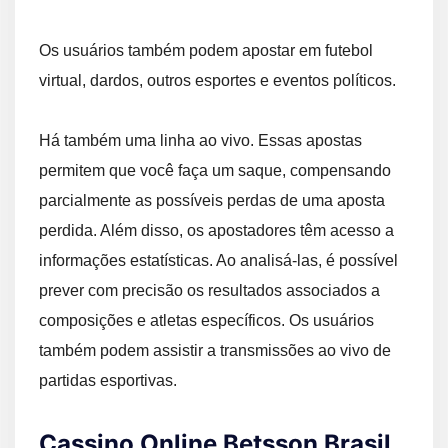
Os usuários também podem apostar em futebol
virtual, dardos, outros esportes e eventos políticos.
Há também uma linha ao vivo. Essas apostas
permitem que você faça um saque, compensando
parcialmente as possíveis perdas de uma aposta
perdida. Além disso, os apostadores têm acesso a
informações estatísticas. Ao analisá-las, é possível
prever com precisão os resultados associados a
composições e atletas específicos. Os usuários
também podem assistir a transmissões ao vivo de
partidas esportivas.
Cassino Online Betsson Brasil